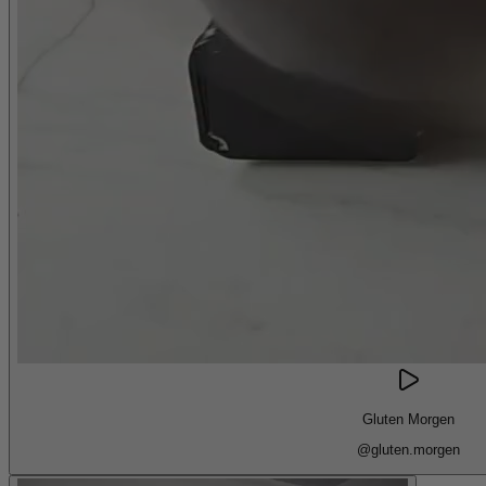
Gluten Morgen
@gluten.morgen