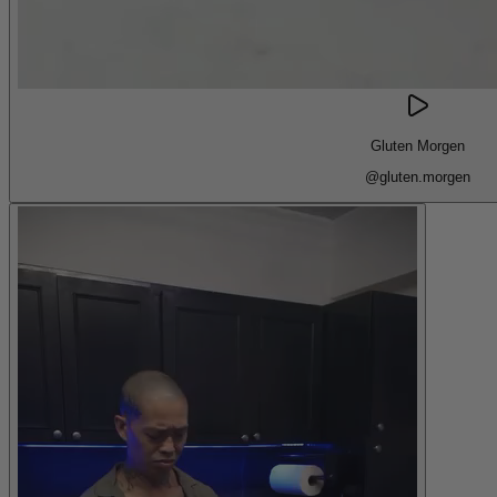
Gluten Morgen
@gluten.morgen