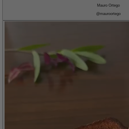
Mauro Ortego
@mauroortego