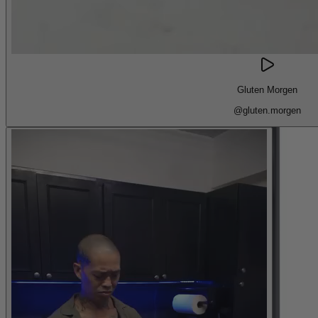
Gluten Morgen
@gluten.morgen