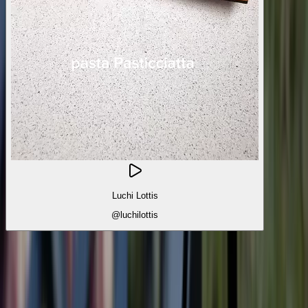
Luchi Lottis
@luchilottis