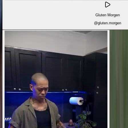
Gluten Morgen
@gluten.morgen